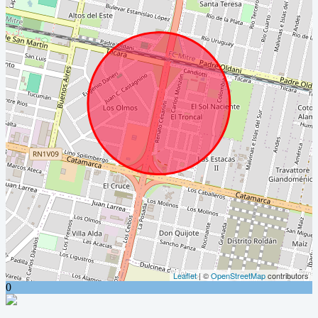
Leaflet
| ©
OpenStreetMap
contributors
0