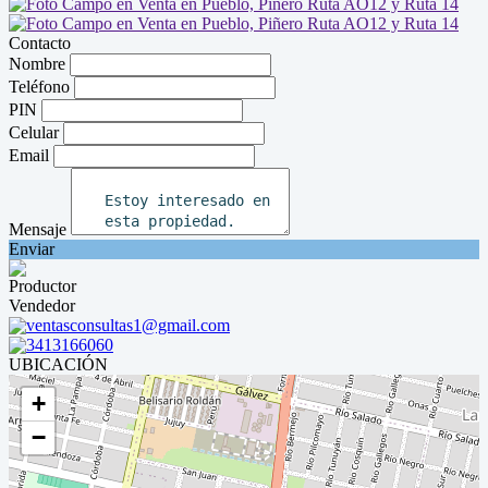
Contacto
Nombre
Teléfono
PIN
Celular
Email
Mensaje
Enviar
Productor
Vendedor
ventasconsultas1@gmail.com
3413166060
UBICACIÓN
+
−