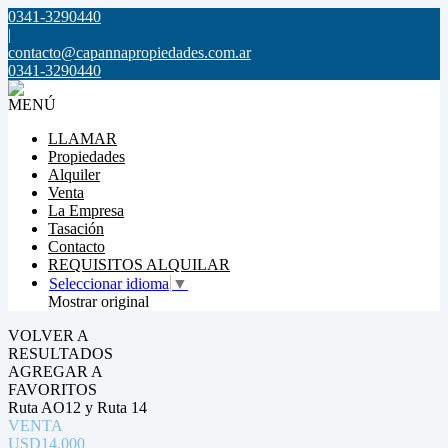
0341-3290440
|
contacto@capannapropiedades.com.ar
0341-3290440
MENÚ
LLAMAR
Propiedades
Alquiler
Venta
La Empresa
Tasación
Contacto
REQUISITOS ALQUILAR
Seleccionar idioma
▼
Mostrar original
VOLVER A
RESULTADOS
AGREGAR A
FAVORITOS
Ruta AO12 y Ruta 14
VENTA
USD14.000