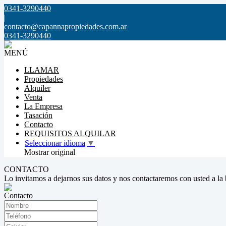
0341-3290440
|
contacto@capannapropiedades.com.ar
0341-3290440
MENÚ
LLAMAR
Propiedades
Alquiler
Venta
La Empresa
Tasación
Contacto
REQUISITOS ALQUILAR
Seleccionar idioma
▼
Mostrar original
CONTACTO
Lo invitamos a dejarnos sus datos y nos contactaremos con usted a la
Contacto