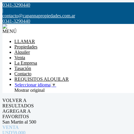
0341-3290440
|
contacto@capannapropiedades.com.ar
0341-3290440
MENÚ
LLAMAR
Propiedades
Alquiler
Venta
La Empresa
Tasación
Contacto
REQUISITOS ALQUILAR
Seleccionar idioma
▼
Mostrar original
VOLVER A
RESULTADOS
AGREGAR A
FAVORITOS
San Martin al 500
VENTA
USD59.000