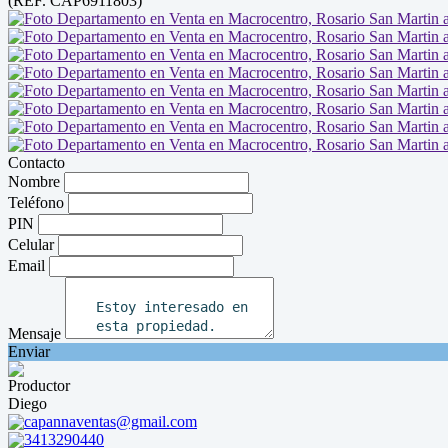
(REF. CAP6911803)
Contacto
Nombre
Teléfono
PIN
Celular
Email
Mensaje
Enviar
Productor
Diego
capannaventas@gmail.com
3413290440