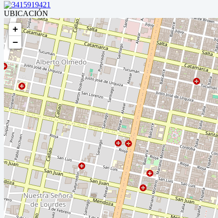
3415919421
UBICACIÓN
+
−