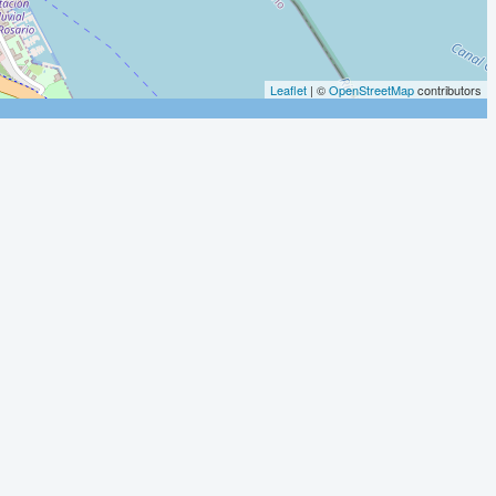
Leaflet
| ©
OpenStreetMap
contributors