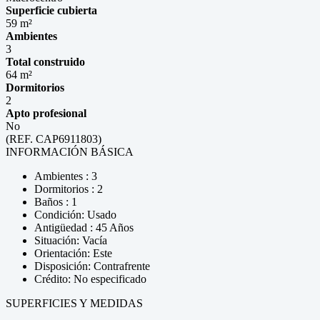
Superficie cubierta
59 m²
Ambientes
3
Total construido
64 m²
Dormitorios
2
Apto profesional
No
(REF. CAP6911803)
INFORMACIÓN BÁSICA
Ambientes : 3
Dormitorios : 2
Baños : 1
Condición: Usado
Antigüedad : 45 Años
Situación: Vacía
Orientación: Este
Disposición: Contrafrente
Crédito: No especificado
SUPERFICIES Y MEDIDAS