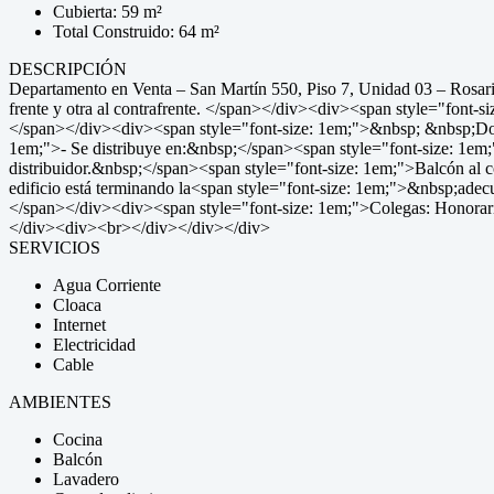
Cubierta: 59 m²
Total Construido: 64 m²
DESCRIPCIÓN
Departamento en Venta – San Martín 550, Piso 7, Unidad 03 – Rosar
frente y otra al contrafrente. </span></div><div><span style="font-si
</span></div><div><span style="font-size: 1em;">&nbsp; &nbsp;Dos
1em;">- Se distribuye en:&nbsp;</span><span style="font-size: 1em;"
distribuidor.&nbsp;</span><span style="font-size: 1em;">Balcón al 
edificio está terminando la<span style="font-size: 1em;">&nbsp;adec
</span></div><div><span style="font-size: 1em;">Colegas: Hono
</div><div><br></div></div></div>
SERVICIOS
Agua Corriente
Cloaca
Internet
Electricidad
Cable
AMBIENTES
Cocina
Balcón
Lavadero