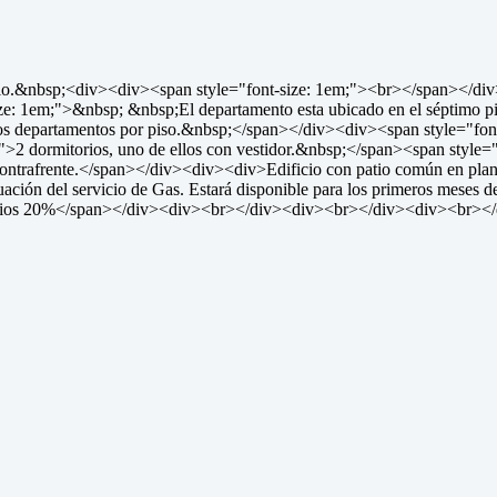
io.&nbsp;<div><div><span style="font-size: 1em;"><br></span></div><d
ze: 1em;">&nbsp; &nbsp;El departamento esta ubicado en el séptimo piso
 departamentos por piso.&nbsp;</span></div><div><span style="font
>2 dormitorios, uno de ellos con vestidor.&nbsp;</span><span style="
contrafrente.</span></div><div><div>Edificio con patio común en pla
uación del servicio de Gas. Estará disponible para los primeros mese
rarios 20%</span></div><div><br></div><div><br></div><div><br>